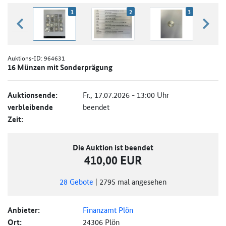
1
2
3
zurück blättern
weiter
Auktions-ID:
964631
16 Münzen mit Sonderprägung
Auktionsende:
Fr., 17.07.2026 - 13:00 Uhr
verbleibende
beendet
Zeit:
Die Auktion ist beendet
410,00 EUR
28
Gebote
|
2795
mal angesehen
Anbieter:
Finanzamt Plön
Ort:
24306 Plön