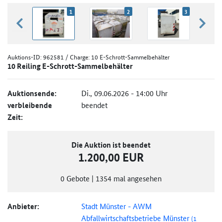
1
2
3
zurück blättern
weiter
Auktions-ID:
962581
/ Charge: 10 E-Schrott-Sammelbehälter
10 Reiling E-Schrott-Sammelbehälter
Auktionsende:
Di., 09.06.2026 - 14:00 Uhr
verbleibende
beendet
Zeit:
Die Auktion ist beendet
1.200,00 EUR
0
Gebote
|
1354
mal angesehen
Anbieter:
Stadt Münster - AWM
Abfallwirtschaftsbetriebe Münster
(1