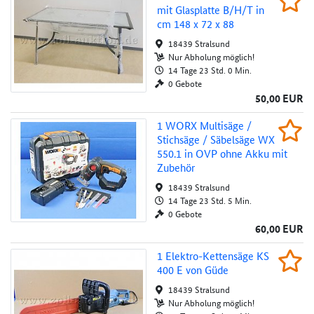
Beob
mit Glasplatte B/H/T in
Au
cm 148 x 72 x 88
18439 Stralsund
Nur Abholung möglich!
14 Tage 23 Std. 0 Min.
0 Gebote
50,00 EUR
1 WORX Multisäge / Stichsäge / Säbelsäge 
1 WORX Multisäge /
Beob
Stichsäge / Säbelsäge WX
Au
550.1 in OVP ohne Akku mit
Zubehör
18439 Stralsund
14 Tage 23 Std. 5 Min.
0 Gebote
60,00 EUR
1 Elektro-Kettensäge KS 400 E von Güde
1 Elektro-Kett­ensäge KS
Beob
400 E von Güde
Au
18439 Stralsund
Nur Abholung möglich!