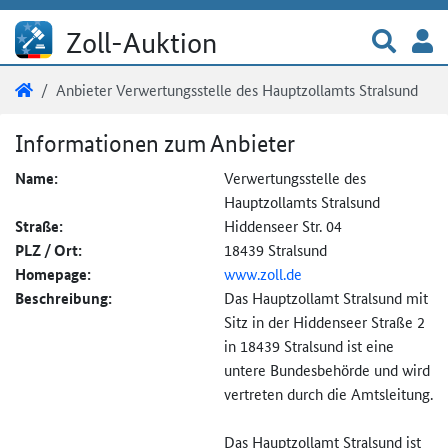
Direkt zum Inhalt
Zur 
A
Zoll-Auktion
Sie sind hier:
Zoll-Auktion
Anbieter Verwertungsstelle des Hauptzollamts Stralsund
Anbieter Verwertungsstelle des Haupt
Informationen zum Anbieter
Name:
Verwertungsstelle des
Hauptzollamts Stralsund
Straße:
Hiddenseer Str. 04
PLZ / Ort:
18439 Stralsund
Homepage:
www.zoll.de
Beschreibung:
Das Hauptzollamt Stralsund mit
Sitz in der Hiddenseer Straße 2
in 18439 Stralsund ist eine
untere Bundesbehörde und wird
vertreten durch die Amtsleitung.
Das Hauptzollamt Stralsund ist