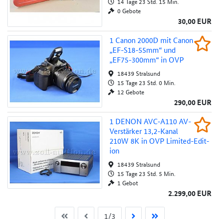
14 Tage 23 Std. 15 Min.
0 Gebote
30,00 EUR
1 Canon 2000D mit Canon „EF-S18-55mm“ 
1 Canon 2000D mit Canon
Beob
„EF-S18-55mm­“ und
Au
„EF75-300mm“ in OVP
18439 Stralsund
15 Tage 23 Std. 0 Min.
12 Gebote
290,00 EUR
1 DENON AVC-A110 AV-Verstärker 13,2-Kana
1 DENON AVC-A110 AV-
Beob
Verstärke­r 13,2-Kanal
Au
210W 8K in OVP Limited-Edit­
ion
18439 Stralsund
15 Tage 23 Std. 5 Min.
1 Gebot
2.299,00 EUR
Erste Seite
Vorherige
Nächste Seite
Letzte Seite
Aktuelle Seite
1/3