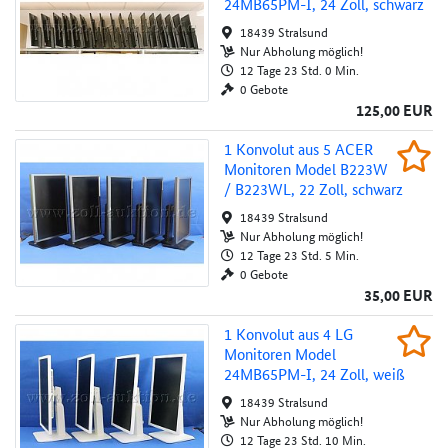
Au
24MB65PM-I, 24 Zoll, schwarz
18439 Stralsund
Nur Abholung möglich!
12 Tage 23 Std. 0 Min.
0 Gebote
125,00 EUR
1 Konvolut aus 5 ACER Monitoren Model B2
1 Konvolut aus 5 ACER
Beob
Monitoren Model B223W
Au
/ B223WL, 22 Zoll, schwarz
18439 Stralsund
Nur Abholung möglich!
12 Tage 23 Std. 5 Min.
0 Gebote
35,00 EUR
1 Konvolut aus 4 LG Monitoren Model 24MB6
1 Konvolut aus 4 LG
Beob
Monitoren Model
Au
24MB65PM-I, 24 Zoll, weiß
18439 Stralsund
Nur Abholung möglich!
12 Tage 23 Std. 10 Min.