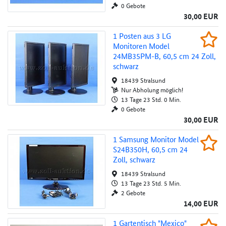
0 Gebote
30,00 EUR
1 Posten aus 3 LG Monitoren Model 24MB35
1 Posten aus 3 LG
Beob
Monitoren Model
Au
24MB35PM-B, 60,5 cm 24 Zoll,
schwarz
18439 Stralsund
Nur Abholung möglich!
13 Tage 23 Std. 0 Min.
0 Gebote
30,00 EUR
1 Samsung Monitor Model S24B350H, 60,5 c
1 Samsung Monitor Model
Beob
S24B350H, 60,5 cm 24
Au
Zoll, schwarz
18439 Stralsund
13 Tage 23 Std. 5 Min.
2 Gebote
14,00 EUR
1 Gartentisch "Mexico" mit Glasplatte B/H/T
1 Gartentisch "Mexico"