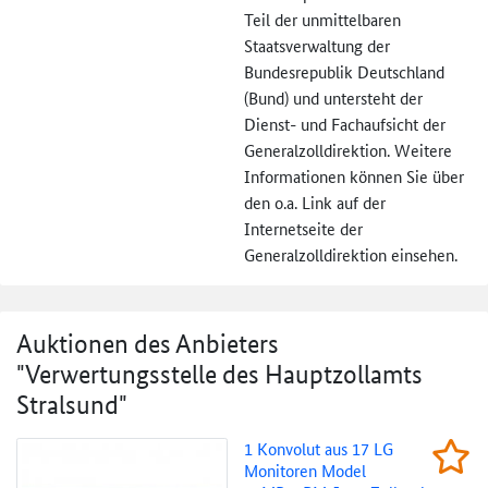
Teil der unmittelbaren
Staatsverwaltung der
Bundesrepublik Deutschland
(Bund) und untersteht der
Dienst- und Fachaufsicht der
Generalzolldirektion. Weitere
Informationen können Sie über
den o.a. Link auf der
Internetseite der
Generalzolldirektion einsehen.
Auktionen des Anbieters
"Verwertungsstelle des Hauptzollamts
Stralsund"
1 Konvolut aus 17 LG Monitoren Model 24M
1 Konvolut aus 17 LG
Beob
Monitoren Model