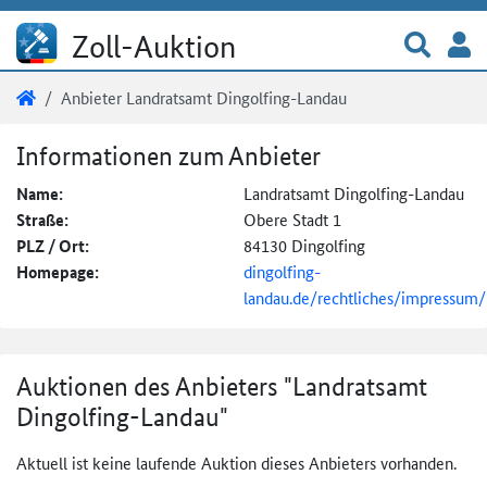
Direkt zum Inhalt
Zur 
A
Zoll-Auktion
Sie sind hier:
Zoll-Auktion
Anbieter Landratsamt Dingolfing-Landau
Anbieter Landratsamt Dingolfing-Lan
Informationen zum Anbieter
Name:
Landratsamt Dingolfing-Landau
Straße:
Obere Stadt 1
PLZ / Ort:
84130 Dingolfing
Homepage:
dingolfing-
landau.de/rechtliches/impressum/
Auktionen des Anbieters "Landratsamt
Dingolfing-Landau"
Aktuell ist keine laufende Auktion dieses Anbieters vorhanden.