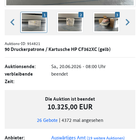
1
2
3
zurück blättern
weiter
Auktions-ID:
954821
90 Druckerpatrone / Kartusche HP CF362XC (gelb)
Auktionsende:
Sa., 20.06.2026 - 08:00 Uhr
verbleibende
beendet
Zeit:
Die Auktion ist beendet
10.325,00 EUR
26
Gebote
|
4372
mal angesehen
Anbieter:
Auswärtiges Amt
(19 weitere Auktionen)