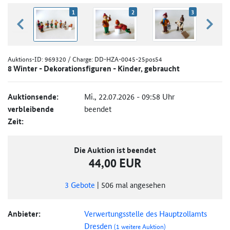
1
2
3
zurück blättern
weiter
Auktions-ID:
969320
/ Charge: DD-HZA-0045-25pos54
8 Winter - Dekorationsfiguren - Kinder, gebraucht
Auktionsende:
Mi., 22.07.2026 - 09:58 Uhr
verbleibende
beendet
Zeit:
Die Auktion ist beendet
44,00 EUR
3
Gebote
|
506
mal angesehen
Anbieter:
Verwertungsstelle des Hauptzollamts
Dresden
(1 weitere Auktion)