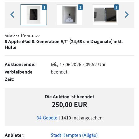
1
2
3
zurück blättern
weiter
Auktions-ID:
961627
8 Apple iPad 6. Generation 9,7" (24,63 cm Diagonale) inkl.
Hülle
Auktionsende:
Mi., 17.06.2026 - 09:52 Uhr
verbleibende
beendet
Zeit:
Die Auktion ist beendet
250,00 EUR
34
Gebote
|
1410
mal angesehen
Anbieter:
Stadt Kempten (Allgäu)