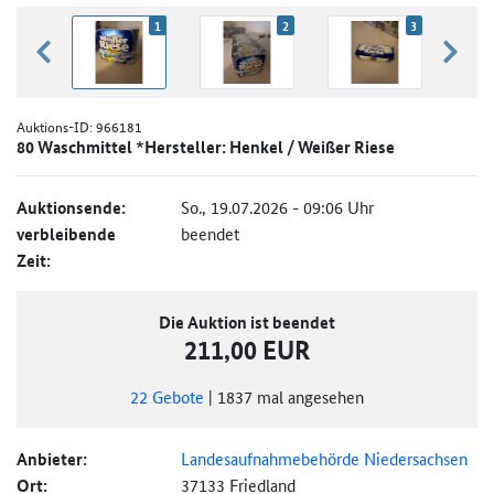
1
2
3
zurück blättern
weiter
Auktions-ID:
966181
80 Waschmittel *Hersteller: Henkel / Weißer Riese
Auktionsende:
So., 19.07.2026 - 09:06 Uhr
verbleibende
beendet
Zeit:
Die Auktion ist beendet
211,00 EUR
22
Gebote
|
1837
mal angesehen
Anbieter:
Landesaufnahmebehörde Niedersachsen
Ort:
37133 Friedland