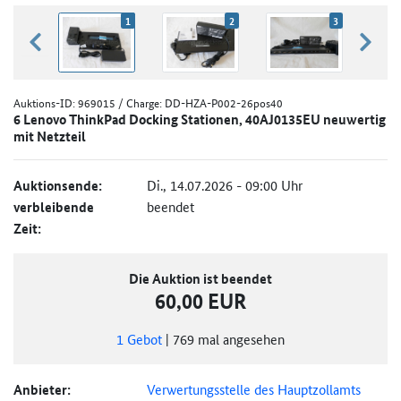
1
2
3
zurück blättern
weiter
Auktions-ID:
969015
/ Charge: DD-HZA-P002-26pos40
6 Lenovo ThinkPad Docking Stationen, 40AJ0135EU neuwertig
mit Netzteil
Auktionsende:
Di., 14.07.2026 - 09:00 Uhr
verbleibende
beendet
Zeit:
Die Auktion ist beendet
60,00 EUR
1
Gebot
|
769
mal angesehen
Anbieter:
Verwertungsstelle des Hauptzollamts