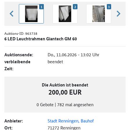
1
2
3
zurück blättern
weiter
Auktions-ID:
963738
6 LED Leuchtrahmen Giantech GM 60
Auktionsende:
Do., 11.06.2026 - 13:02 Uhr
verbleibende
beendet
Zeit:
Die Auktion ist beendet
200,00 EUR
0
Gebote
|
782
mal angesehen
Anbieter:
Stadt Renningen, Bauhof
Ort:
71272 Renningen