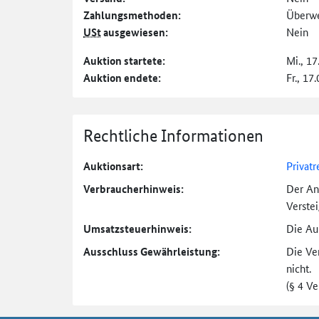
Zahlungs­methoden:
Überw
USt
ausgewiesen:
Nein
Auktion startete:
Mi., 17
Auktion endete:
Fr., 17
Rechtliche Informationen
Auktionsart:
Privatr
Verbraucher­hinweis:
Der An
Verste
Umsatzsteuer­hinweis:
Die Auk
Ausschluss Gewährleistung:
Die Ve
nicht.
(§ 4 V