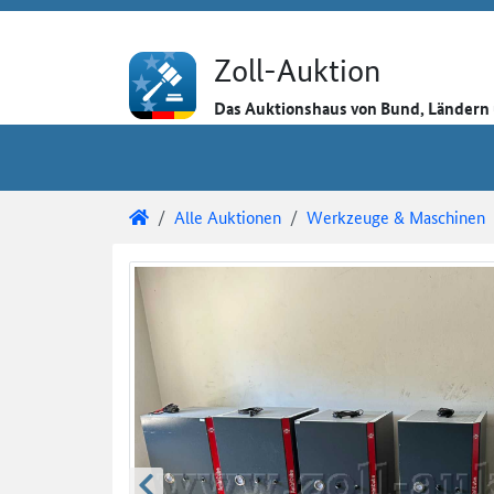
Direkt zum Inhalt
Direkt zu den Auktionsdetails
Direkt zur Gebotseingabe
Zoll-Auktion
Das Auktionshaus von Bund, Länder
Sie sind hier:
Zoll-Auktion
Alle Auktionen
Werkzeuge & Maschinen
Auktionsdetails
Auktionsüberblick