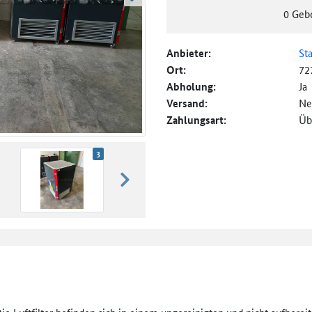
weiter blättern
0
Geb
Anbieter:
St
Ort:
72
Abholung:
Ja
Versand:
Ne
Zahlungsart:
Üb
3
weiter blättern