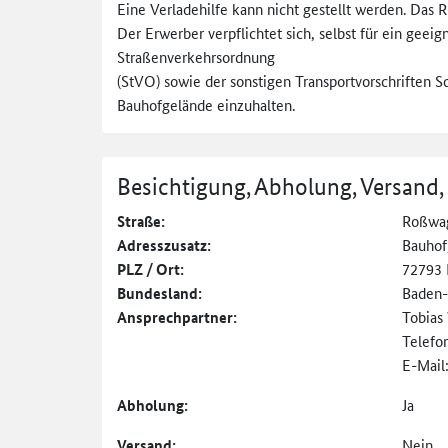
Eine Verladehilfe kann nicht gestellt werden. Das R
Der Erwerber verpflichtet sich, selbst für ein geei
Straßenverkehrsordnung
(StVO) sowie der sonstigen Transportvorschriften S
Bauhofgelände einzuhalten.
Besichtigung, Abholung, Versand,
Straße:
Roßwag
Adresszusatz:
Bauhof
PLZ / Ort:
72793 
Bundesland:
Baden
Ansprechpartner:
Tobias
Telefo
E-Mail
Abholung:
Ja
Versand:
Nein