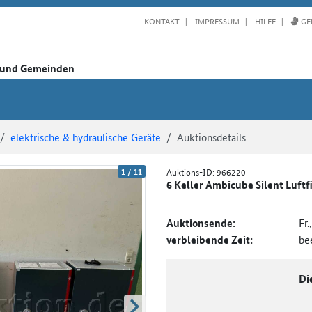
KONTAKT
IMPRESSUM
HILFE
GE
n und Gemeinden
elektrische & hydraulische Geräte
Auktionsdetails
1
/
11
Auktions-ID:
966220
6 Keller Ambicube Silent Luftfi
Auktionsende:
Fr.
verbleibende Zeit:
be
Di