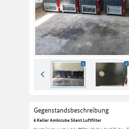
zurück blättern
1
2
zurück blättern
Gegenstandsbeschreibung
6 Keller Ambicube Silent Luftfilter