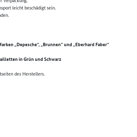
er Verpackung.
ort leicht beschädigt sein.
nden.
 Marken „Depesche“, „Brunnen“ und „Eberhard Faber“
ailletten in Grün und Schwarz
seiten des Herstellers.