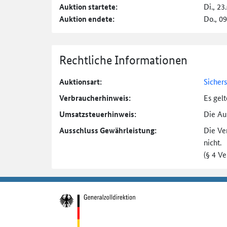
Auktion startete:
Di., 23
Auktion endete:
Do., 0
Rechtliche Informationen
Auktionsart:
Sicher
Verbraucher­hinweis:
Es gel
Umsatzsteuer­hinweis:
Die Auk
Ausschluss Gewährleistung:
Die Ve
nicht.
(§ 4 V