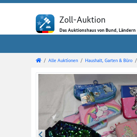
Direkt zum Inhalt
Direkt zu den Auktionsdetails
Direkt zur Gebotseingabe
Zoll-Auktion
Das Auktionshaus von Bund, Länder
Sie sind hier:
Zoll-Auktion
Alle Auktionen
Haushalt, Garten & Büro
Auktionsdetails
Auktionsüberblick