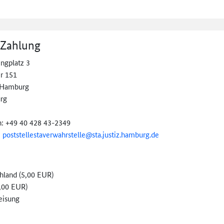
 Zahlung
ingplatz 3
r 151
 Hamburg
rg
n: +49 40 428 43-2349
:
poststellestaverwahr
stelle@
sta.
justiz.
hamburg.
de
hland (5,00 EUR)
,00 EUR)
eisung