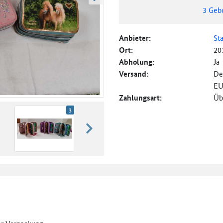
weiter blättern
3
Geb
Anbieter:
St
Ort:
20
Abholung:
Ja
Versand:
De
EU
Zahlungsart:
Üb
3
weiter blättern