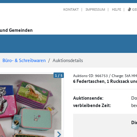
KONTAKT
IMPRESSUM
HILFE
GE
n und Gemeinden
Büro- & Schreibwaren
Auktionsdetails
1
/
5
Auktions-ID:
966753
/ Charge: StA H
6 Federtaschen, 1 Rucksack un
Auktionsende:
Do
verbleibende Zeit:
be
Di