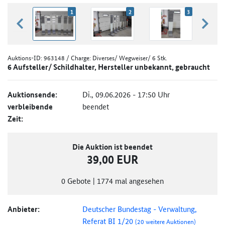
1
2
3
zurück blättern
weiter
Auktions-ID:
963148
/ Charge: Diverses/ Wegweiser/ 6 Stk.
6 Aufsteller/ Schildhalter, Hersteller unbekannt, gebraucht
Auktionsende:
Di., 09.06.2026 - 17:50 Uhr
verbleibende
beendet
Zeit:
Die Auktion ist beendet
39,00 EUR
0
Gebote
|
1774
mal angesehen
Anbieter:
Deutscher Bundestag - Verwaltung,
Referat BI 1/20
(20 weitere Auktionen)