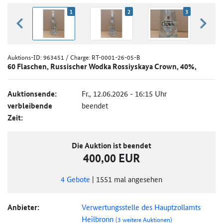
1
2
3
zurück blättern
weiter
Auktions-ID:
963451
/ Charge: RT-0001-26-05-B
60 Flaschen, Russischer Wodka Rossiyskaya Crown, 40%,
Auktionsende:
Fr., 12.06.2026 - 16:15 Uhr
verbleibende
beendet
Zeit:
Die Auktion ist beendet
400,00 EUR
4
Gebote
|
1551
mal angesehen
Anbieter:
Verwertungsstelle des Hauptzollamts
Heilbronn
(3 weitere Auktionen)