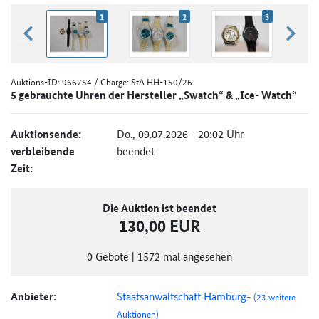
1
2
3
zurück blättern
weiter
Auktions-ID:
966754
/ Charge: StA HH-150/26
5 gebrauchte Uhren der Hersteller „Swatch“ & „Ice- Watch“
Auktionsende:
Do., 09.07.2026 - 20:02 Uhr
verbleibende
beendet
Zeit:
Die Auktion ist beendet
130,00 EUR
0
Gebote
|
1572
mal angesehen
Anbieter:
Staatsanwaltschaft Hamburg-
(23 weitere
Auktionen)