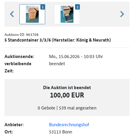
1
2
zurück blättern
weiter
Auktions-ID:
963708
5 Standcontainer 3/3/6 (Hersteller: König & Neurath)
Auktionsende:
Mo., 15.06.2026 - 10:03 Uhr
verbleibende
beendet
Zeit:
Die Auktion ist beendet
100,00 EUR
0
Gebote
|
539
mal angesehen
Anbieter:
Bundesrechnungshof
Ort:
53113 Bonn