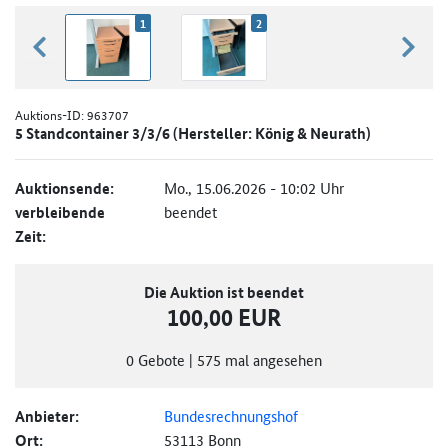
1
2
zurück blättern
weiter
Auktions-ID:
963707
5 Standcontainer 3/3/6 (Hersteller: König & Neurath)
Auktionsende:
Mo., 15.06.2026 - 10:02 Uhr
verbleibende
beendet
Zeit:
Die Auktion ist beendet
100,00 EUR
0
Gebote
|
575
mal angesehen
Anbieter:
Bundesrechnungshof
Ort:
53113 Bonn