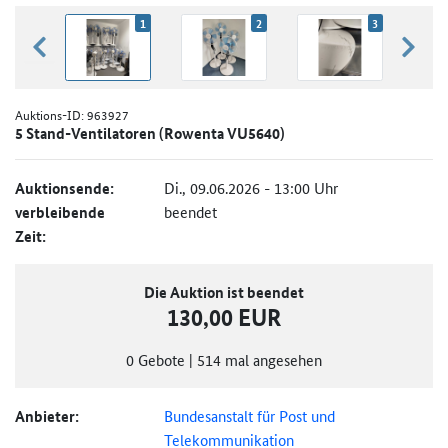
1
2
3
zurück blättern
weiter
Auktions-ID:
963927
5 Stand-Ventilatoren (Rowenta VU5640)
Auktionsende:
Di., 09.06.2026 - 13:00 Uhr
verbleibende
beendet
Zeit:
Die Auktion ist beendet
130,00 EUR
0
Gebote
|
514
mal angesehen
Anbieter:
Bundesanstalt für Post und
Telekommunikation