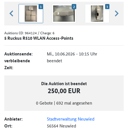
1
2
3
zurück blättern
weiter
Auktions-ID:
964124
/ Charge: 6
5 Ruckus R510 WLAN Access-Points
Auktionsende:
Mi., 10.06.2026 - 10:15 Uhr
verbleibende
beendet
Zeit:
Die Auktion ist beendet
250,00 EUR
0
Gebote
|
692
mal angesehen
Anbieter:
Stadtverwaltung Neuwied
Ort:
56564 Neuwied