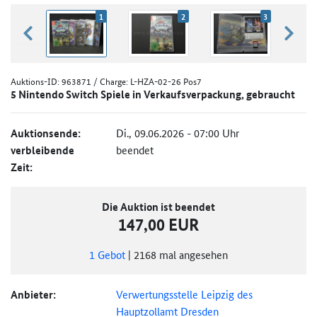
1
2
3
zurück blättern
weiter
Auktions-ID:
963871
/ Charge: L-HZA-02-26 Pos7
5 Nintendo Switch Spiele in Verkaufsverpackung, gebraucht
Auktionsende:
Di., 09.06.2026 - 07:00 Uhr
verbleibende
beendet
Zeit:
Die Auktion ist beendet
147,00 EUR
1
Gebot
|
2168
mal angesehen
Anbieter:
Verwertungsstelle Leipzig des
Hauptzollamt Dresden