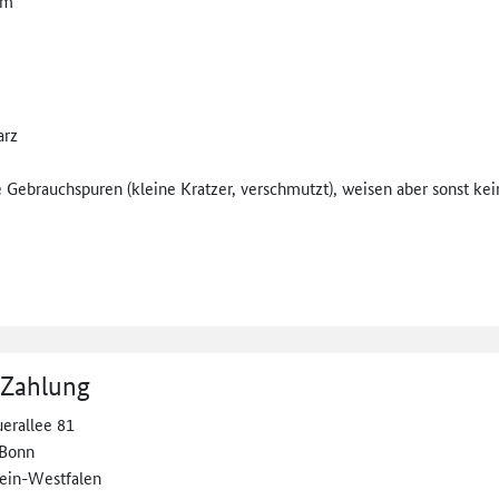
cm
arz
te Gebrauchspuren (kleine Kratzer, verschmutzt), weisen aber sonst ke
 Zahlung
erallee 81
 Bonn
ein-Westfalen