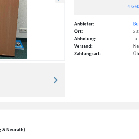
weiter blättern
4
Geb
Anbieter:
Bu
Ort:
53
Abholung:
Ja
Versand:
Ne
Zahlungsart:
Üb
weiter blättern
g & Neurath)