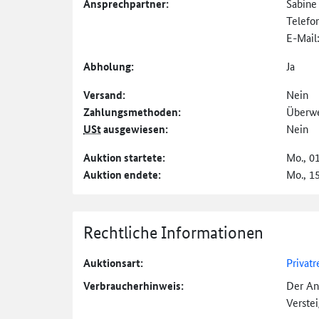
Ansprechpartner:
Sabine
Telefo
E-Mail
Abholung:
Ja
Versand:
Nein
Zahlungs­methoden:
Überw
USt
ausgewiesen:
Nein
Auktion startete:
Mo., 0
Auktion endete:
Mo., 1
Rechtliche Informationen
Auktionsart:
Privatr
Verbraucher­hinweis:
Der An
Verste