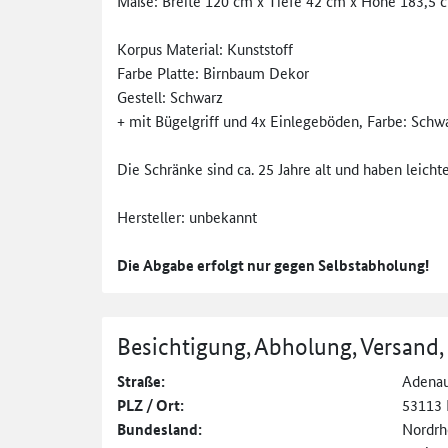
Maße: Breite 120 cm x Tiefe 42 cm x Höhe 183,5 
Korpus Material: Kunststoff
Farbe Platte: Birnbaum Dekor
Gestell: Schwarz
+ mit Bügelgriff und 4x Einlegeböden, Farbe: Schw
Die Schränke sind ca. 25 Jahre alt und haben leich
Hersteller: unbekannt
Die Abgabe erfolgt nur gegen Selbstabholung!
Besichtigung, Abholung, Versand,
Straße:
Adenau
PLZ / Ort:
53113
Bundesland:
Nordrh