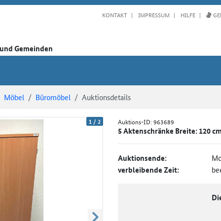
KONTAKT
IMPRESSUM
HILFE
GE
n und Gemeinden
Möbel
Büromöbel
Auktionsdetails
1
/
2
Auktions-ID:
963689
5 Aktenschränke Breite: 120 cm
Auktionsende:
Mo
verbleibende Zeit:
be
Di