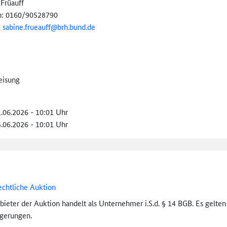
 Früauff
n: 0160/90528790
:
sabine.frueauff@
brh.bund.de
eisung
1.06.2026 - 10:01 Uhr
5.06.2026 - 10:01 Uhr
echtliche Auktion
bieter der Auktion handelt als Unternehmer i.S.d. § 14 BGB. Es gelte
igerungen.