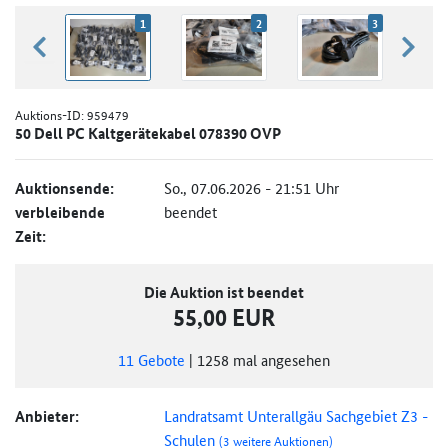
1
2
3
zurück blättern
weiter
Auktions-ID:
959479
50 Dell PC Kaltgerätekabel 078390 OVP
Auktionsende:
So., 07.06.2026 - 21:51 Uhr
verbleibende
beendet
Zeit:
Die Auktion ist beendet
55,00 EUR
11
Gebote
|
1258
mal angesehen
Anbieter:
Landratsamt Unterallgäu Sachgebiet Z3 -
Schulen
(3 weitere Auktionen)