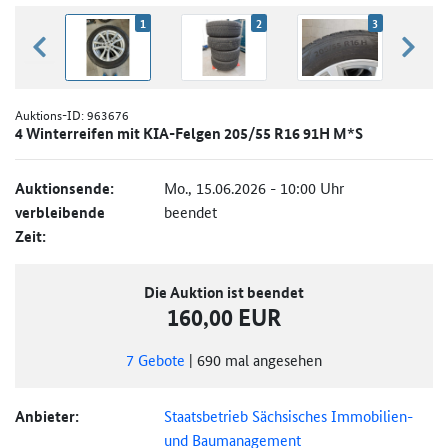
1
2
3
zurück blättern
weiter
Auktions-ID:
963676
4 Winterreifen mit KIA-Felgen 205/55 R16 91H M*S
Auktionsende:
Mo., 15.06.2026 - 10:00 Uhr
verbleibende
beendet
Zeit:
Die Auktion ist beendet
160,00 EUR
7
Gebote
|
690
mal angesehen
Anbieter:
Staatsbetrieb Sächsisches Immobilien-
und Baumanagement