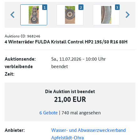
1
2
3
zurück blättern
weiter
Auktions-ID:
968246
4 Winterräder FULDA Kristall Control HP2 195/50 R16 88H
Auktionsende:
Sa., 11.07.2026 - 10:00 Uhr
verbleibende
beendet
Zeit:
Die Auktion ist beendet
21,00 EUR
6
Gebote
|
740
mal angesehen
Anbieter:
Wasser- und Abwasserzweckverband
Apfelstädt-Ohra