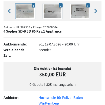
1
2
3
zurück blättern
weiter
Auktions-ID:
967338
/ Charge: 2026/0004
4 Sophos SD-RED 60 Rev.1 Appliance
Auktionsende:
So., 19.07.2026 - 20:00 Uhr
verbleibende
beendet
Zeit:
Die Auktion ist beendet
350,00 EUR
0
Gebote
|
825
mal angesehen
Anbieter:
Hochschule für Polizei Baden-
Württemberg