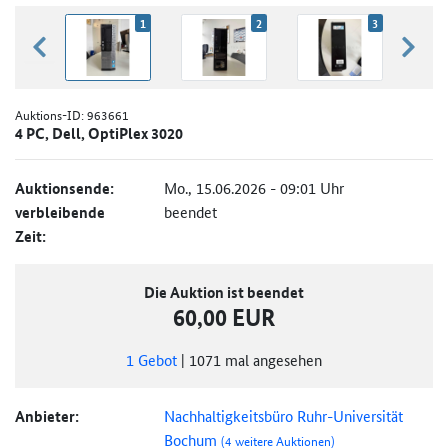
1
2
3
zurück blättern
weiter
Auktions-ID:
963661
4 PC, Dell, OptiPlex 3020
Auktionsende:
Mo., 15.06.2026 - 09:01 Uhr
verbleibende
beendet
Zeit:
Die Auktion ist beendet
60,00 EUR
1
Gebot
|
1071
mal angesehen
Anbieter:
Nachhaltigkeitsbüro Ruhr-Universität
Bochum
(4 weitere Auktionen)