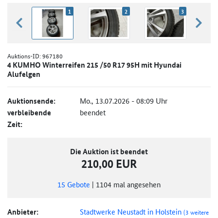
1
2
3
zurück blättern
weiter
Auktions-ID:
967180
4 KUMHO Winterreifen 215 /50 R17 95H mit Hyundai
Alufelgen
Auktionsende:
Mo., 13.07.2026 - 08:09 Uhr
verbleibende
beendet
Zeit:
Die Auktion ist beendet
210,00 EUR
15
Gebote
|
1104
mal angesehen
Anbieter:
Stadtwerke Neustadt in Holstein
(3 weitere