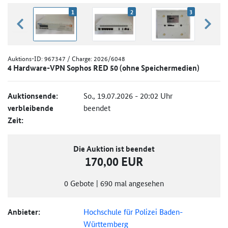
1
2
3
zurück blättern
weiter
Auktions-ID:
967347
/ Charge: 2026/6048
4 Hardware-VPN Sophos RED 50 (ohne Speichermedien)
Auktionsende:
So., 19.07.2026 - 20:02 Uhr
verbleibende
beendet
Zeit:
Die Auktion ist beendet
170,00 EUR
0
Gebote
|
690
mal angesehen
Anbieter:
Hochschule für Polizei Baden-
Württemberg