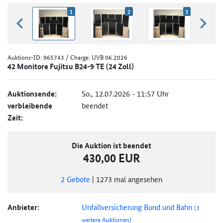
1
2
3
zurück blättern
weiter
Auktions-ID:
965743
/ Charge: UVB 06.2026
42 Monitore Fujitsu B24-9 TE (24 Zoll)
Auktionsende:
So., 12.07.2026 - 11:57 Uhr
verbleibende
beendet
Zeit:
Die Auktion ist beendet
430,00 EUR
2
Gebote
|
1273
mal angesehen
Anbieter:
Unfallversicherung Bund und Bahn
(3
weitere Auktionen)