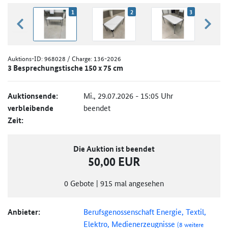
1
2
3
zurück blättern
weiter
Auktions-ID:
968028
/ Charge: 136-2026
3 Besprechungstische 150 x 75 cm
Auktionsende:
Mi., 29.07.2026 - 15:05 Uhr
verbleibende
beendet
Zeit:
Die Auktion ist beendet
50,00 EUR
0
Gebote
|
915
mal angesehen
Anbieter:
Berufsgenossenschaft Energie, Textil,
Elektro, Medienerzeugnisse
(8 weitere