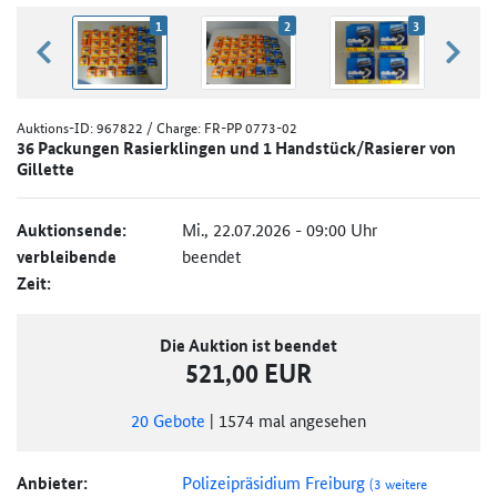
1
2
3
zurück blättern
weiter
Auktions-ID:
967822
/ Charge: FR-PP 0773-02
36 Packungen Rasierklingen und 1 Handstück/Rasierer von
Gillette
Auktionsende:
Mi., 22.07.2026 - 09:00 Uhr
verbleibende
beendet
Zeit:
Die Auktion ist beendet
521,00 EUR
20
Gebote
|
1574
mal angesehen
Anbieter:
Polizeipräsidium Freiburg
(3 weitere