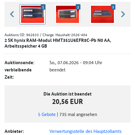
1
2
3
zurück blättern
weiter
Auktions-ID:
962633
/ Charge: Haushalt-2026-404
2 SK hynix RAM-Modul HMT351U6EFR8C-Pb N0 AA,
Arbeitsspeicher 4 GB
Auktionsende:
So., 07.06.2026 - 09:04 Uhr
verbleibende
beendet
Zeit:
Die Auktion ist beendet
20,56 EUR
5
Gebote
|
735
mal angesehen
Anbieter:
Verwertungsstelle des Hauptzollamts