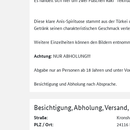
Es handelt sich hier um zwei Flaschen Raki "Tekirdag
Diese klare Anis-Spirituose stammt aus der Türkei u
Getränk seinen charakteristischen Geschmack verl
Weitere Einzelheiten können den Bildern entnom
Achtung:
NUR ABHOLUNG!!!
Abgabe nur an Personen ab 18 Jahren und unter Vor
Besichtigung und Abholung nach Absprache.
Besichtigung, Abholung, Versand,
Straße:
Kronsh
PLZ / Ort:
24116 