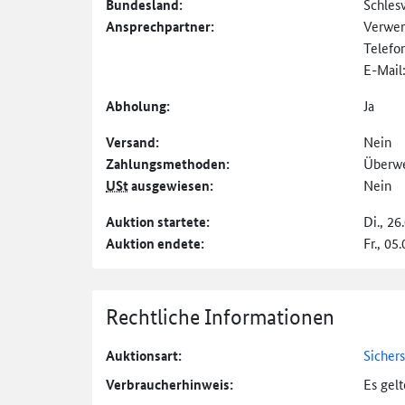
Bundesland:
Schles
Ansprechpartner:
Verwer
Telefo
E-Mail
Abholung:
Ja
Versand:
Nein
Zahlungs­methoden:
Überw
USt
ausgewiesen:
Nein
Auktion startete:
Di., 26
Auktion endete:
Fr., 05
Rechtliche Informationen
Auktionsart:
Sicher
Verbraucher­hinweis:
Es gel