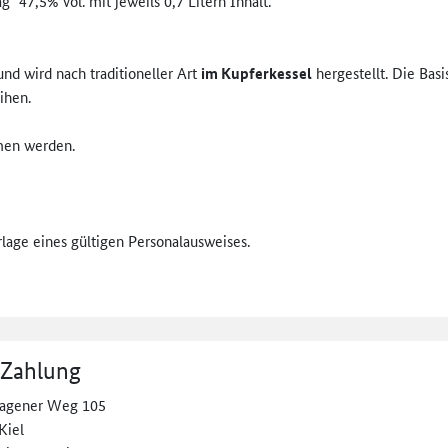
" 47,5% vol. mit jeweils 0,7 Litern Inhalt.
nd wird nach traditioneller Art
im Kupferkessel
hergestellt. Die Basi
eihen.
men werden.
lage eines gültigen Personalausweises.
 Zahlung
agener Weg 105
Kiel