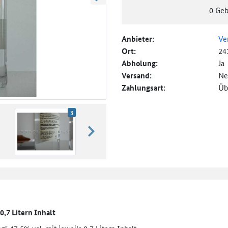
weiter blättern
0
Geb
Anbieter:
Ve
Ort:
24
Abholung:
Ja
Versand:
Ne
Zahlungsart:
Üb
3
weiter blättern
 0,7 Litern Inhalt