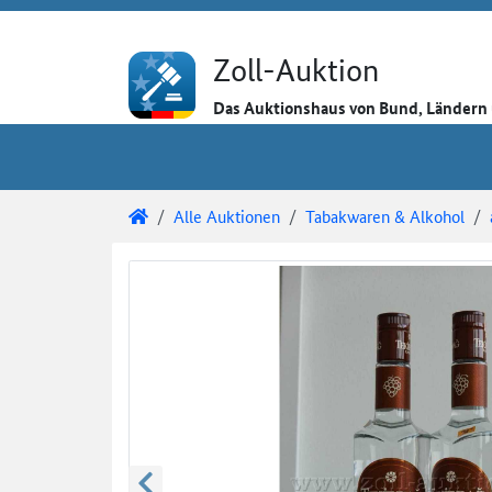
Direkt zum Inhalt
Direkt zu den Auktionsdetails
Direkt zur Gebotseingabe
Zoll-Auktion
Das Auktionshaus von Bund, Länder
Sie sind hier:
Zoll-Auktion
Alle Auktionen
Tabakwaren & Alkohol
Auktionsdetails
Auktionsüberblick