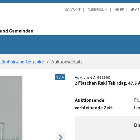
KONTAKT
IMPRESSUM
HILFE
GE
n und Gemeinden
alkoholische Getränke
Auktionsdetails
1
/
4
Auktions-ID:
962800
2 Flaschen Raki Tekirdag, 47,5 A
Auktionsende:
Fr.
verbleibende Zeit:
be
Di