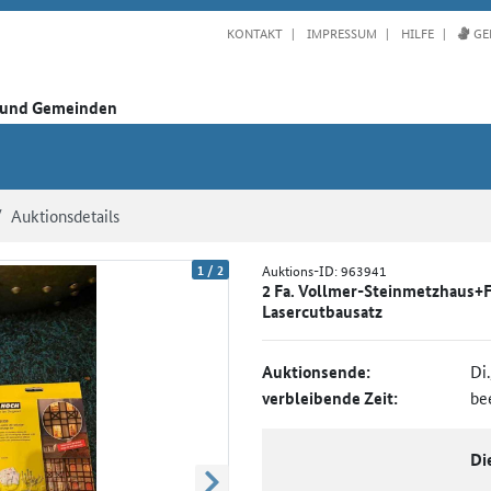
KONTAKT
IMPRESSUM
HILFE
GE
n und Gemeinden
Auktionsdetails
1
/
2
Auktions-ID:
963941
2 Fa. Vollmer-Steinmetzhaus+
Lasercutbausatz
Auktionsende:
Di
verbleibende Zeit:
be
Di