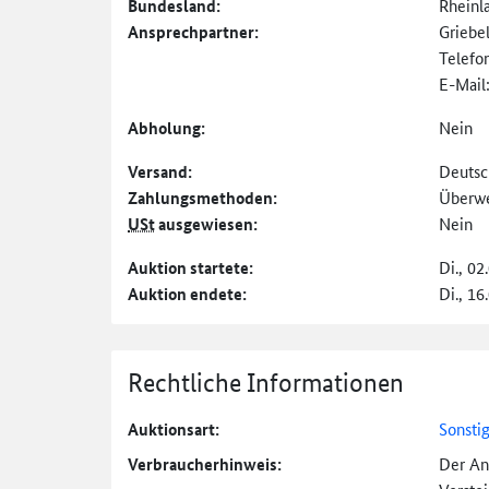
Bundesland:
Rheinl
Ansprechpartner:
Griebe
Telefo
E-Mail
Abholung:
Nein
Versand:
Deutsc
Zahlungs­methoden:
Überw
USt
ausgewiesen:
Nein
Auktion startete:
Di., 02
Auktion endete:
Di., 16
Rechtliche Informationen
Auktionsart:
Sonsti
Verbraucher­hinweis:
Der An