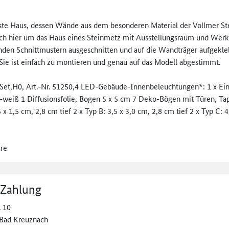
ste Haus, dessen Wände aus dem besonderen Material der Vollmer Ste
es sich hier um das Haus eines Steinmetz mit Ausstellungsraum und Wer
nden Schnittmustern ausgeschnitten und auf die Wandträger aufgeklebt
 Sie ist einfach zu montieren und genau auf das Modell abgestimmt.
t,H­0, Art.-Nr. 51250,4 LED-Gebäude-Innenbeleuchtungen­*: 1 x Ei
weiß 1 Diffusionsfolie, Bogen 5 x 5 cm 7 Deko-Bögen mit Türen, Ta
,5 cm, 2,8 cm tief 2 x Typ B: 3,5 x 3,0 cm, 2,8 cm tief 2 x Typ C: 4,6
are
 Zahlung
. 10
Bad Kreuznach