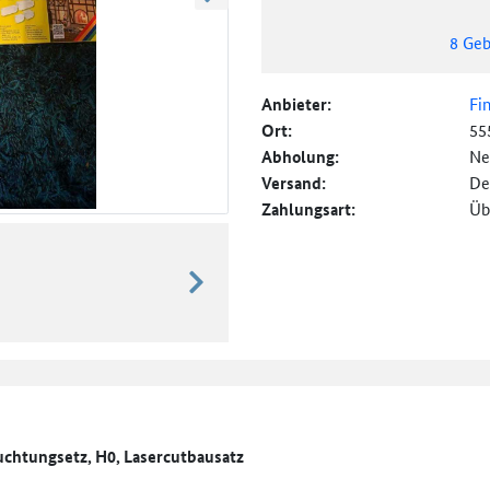
weiter blättern
8
Geb
Anbieter:
Fi
Ort:
55
Abholung:
Ne
Versand:
De
Zahlungsart:
Üb
weiter blättern
chtungsetz, H0, Lasercutbausatz