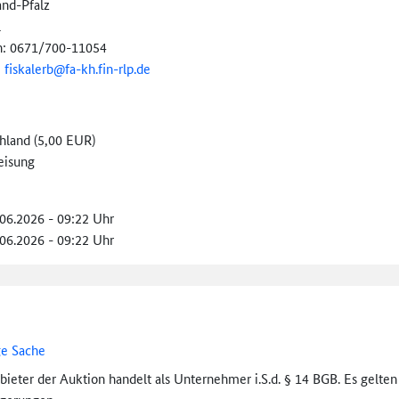
and-Pfalz
l
n: 0671/700-11054
:
fiskalerb@
fa-kh.fin-rlp.de
hland (5,00 EUR)
eisung
.06.2026 - 09:22 Uhr
.06.2026 - 09:22 Uhr
ge Sache
bieter der Auktion handelt als Unternehmer i.S.d. § 14 BGB. Es gelte