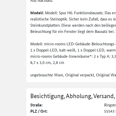
Aus Nachlass:
Modell:
Modell: Spur H0. Funktionsbausatz. Das er
realistische Steinoptik. Sicher kein Zufall, dass 
Steinkunstplatten. Diese werden nach den beiliege
Beleuchtung für ein Fenster liegt dem Bausatz bei.
Modell: micro-rooms LED-Gebäude-Beleuchtungs-Se
1 x Doppel-LED, kalt-weiß, 1 x Doppel-LED, warm-
micro-rooms Gebäude-Innenräume*: 2 x Typ A: 3,5 x 1
8,7 x 3,0 cm, 2,8 cm
ungebrauchte Ware, Original verpackt, Original W
Besichtigung, Abholung, Versand,
Straße:
Ringstr
PLZ / Ort:
55543 