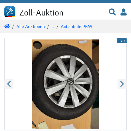
Direkt zum Inhalt
Direkt zu den Auktionsdetails
Direkt zur Gebotseingabe
Zur 
A
Zoll-Auktion
Sie sind hier:
Zoll-Auktion
Alle Auktionen
...
Anbauteile PKW
Auktionsdetails
Auktionsüberblick
1
/
2
zurück blättern
weite