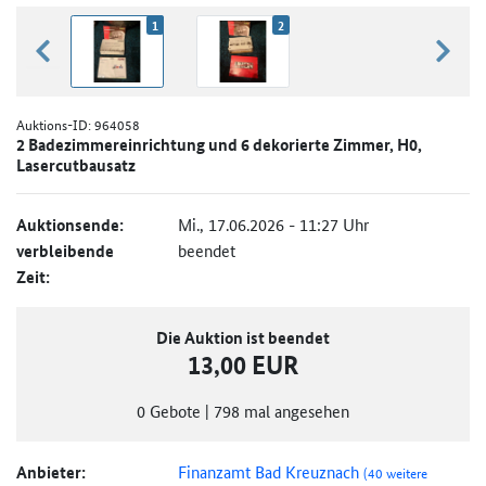
1
2
zurück blättern
weiter
Auktions-ID:
964058
2 Badezimmereinrichtung und 6 dekorierte Zimmer, H0,
Lasercutbausatz
Auktionsende:
Mi., 17.06.2026 - 11:27 Uhr
verbleibende
beendet
Zeit:
Die Auktion ist beendet
13,00 EUR
0
Gebote
|
798
mal angesehen
Anbieter:
Finanzamt Bad Kreuznach
(40 weitere