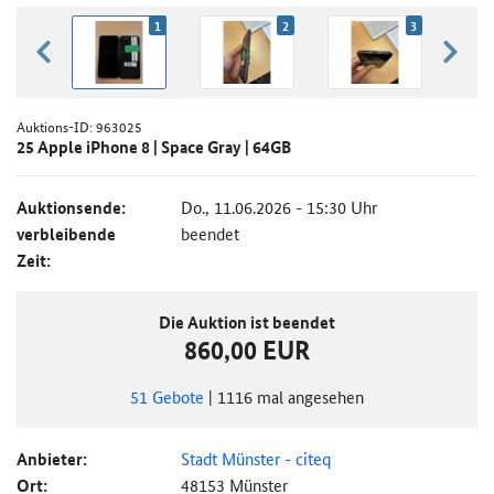
1
2
3
zurück blättern
weiter
Auktions-ID:
963025
25 Apple iPhone 8 | Space Gray | 64GB
Auktionsende:
Do., 11.06.2026 - 15:30 Uhr
verbleibende
beendet
Zeit:
Die Auktion ist beendet
860,00 EUR
51
Gebote
|
1116
mal angesehen
Anbieter:
Stadt Münster - citeq
Ort:
48153 Münster