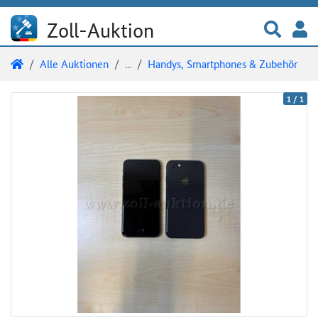
Direkt zum Inhalt
Direkt zu den Auktionsdetails
Direkt zur Gebotseingabe
Zur 
A
Zoll-Auktion
Sie sind hier:
Zoll-Auktion
Alle Auktionen
...
Handys, Smartphones & Zubehör
Auktionsdetails
Auktionsüberblick
1
/
1