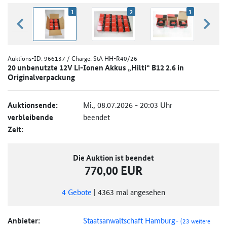
1
2
3
zurück blättern
weiter
Auktions-ID:
966137
/ Charge: StA HH-R40/26
20 unbenutzte 12V Li-Ionen Akkus „Hilti“ B12 2.6 in
Originalverpackung
Auktionsende:
Mi., 08.07.2026 - 20:03 Uhr
verbleibende
beendet
Zeit:
Die Auktion ist beendet
770,00 EUR
4
Gebote
|
4363
mal angesehen
Anbieter:
Staatsanwaltschaft Hamburg-
(23 weitere