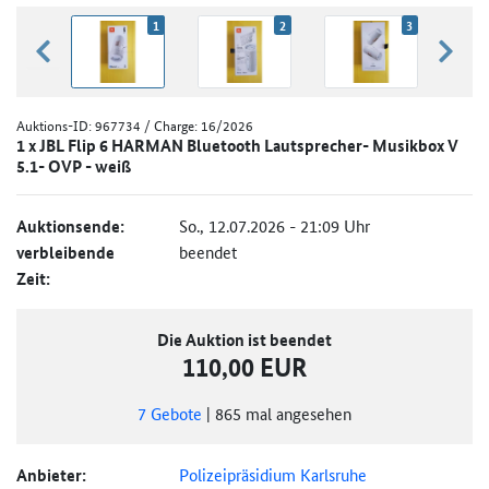
1
2
3
zurück blättern
weiter
Auktions-ID:
967734
/ Charge: 16/2026
1 x JBL Flip 6 HARMAN Bluetooth Lautsprecher- Musikbox V
5.1- OVP - weiß
Auktionsende:
So., 12.07.2026 - 21:09 Uhr
verbleibende
beendet
Zeit:
Die Auktion ist beendet
110,00 EUR
7
Gebote
|
865
mal angesehen
Anbieter:
Polizeipräsidium Karlsruhe