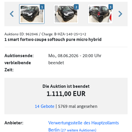
1
2
3
zurück blättern
weiter
Auktions-ID:
962046
/ Charge: B-HZA-140-25+1+2
1 smart fortwo coupe softouch pure micro hybrid
Auktionsende:
Mo., 08.06.2026 - 20:00 Uhr
verbleibende
beendet
Zeit:
Die Auktion ist beendet
1.111,00 EUR
14
Gebote
|
5769
mal angesehen
Anbieter:
Verwertungsstelle des Hauptzollamts
Berlin
(27 weitere Auktionen)