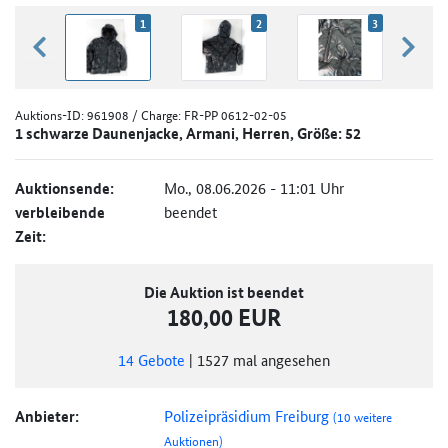
1
2
3
zurück blättern
weiter
Auktions-ID:
961908
/ Charge: FR-PP 0612-02-05
1 schwarze Daunenjacke, Armani, Herren, Größe: 52
Auktionsende:
Mo., 08.06.2026 - 11:01 Uhr
verbleibende
beendet
Zeit:
Die Auktion ist beendet
180,00 EUR
14
Gebote
|
1527
mal angesehen
Anbieter:
Polizeipräsidium Freiburg
(10 weitere
Auktionen)