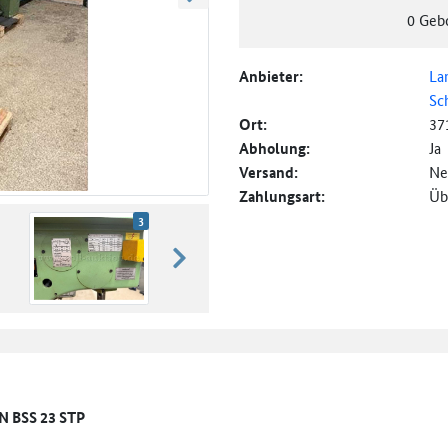
weiter blättern
0
Geb
Anbieter:
La
Sc
Ort:
37
Abholung:
Ja
Versand:
Ne
Zahlungsart:
Üb
3
weiter blättern
N BSS 23 STP