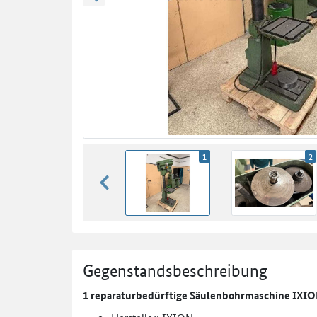
zurück blättern
1
2
zurück blättern
Gegenstandsbeschreibung
1 reparaturbedürftige Säulenbohrmaschine IXIO