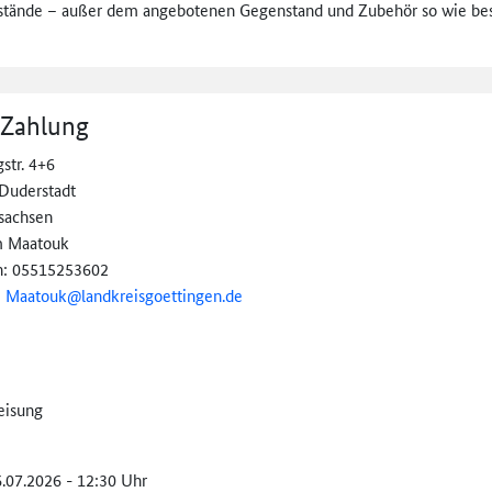
stände – außer dem angebotenen Gegenstand und Zubehör so wie besch
 Zahlung
str. 4+6
Duderstadt
sachsen
m Maatouk
n: 05515253602
:
Maatouk@
landkreisgoettingen.
de
eisung
6.07.2026 - 12:30 Uhr