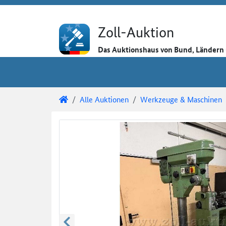
Direkt zum Inhalt
Direkt zu den Auktionsdetails
Direkt zur Gebotseingabe
Zoll-Auktion
Das Auktionshaus von Bund, Länder
Sie sind hier:
Zoll-Auktion
Alle Auktionen
Werkzeuge & Maschinen
Auktionsdetails
Auktionsüberblick