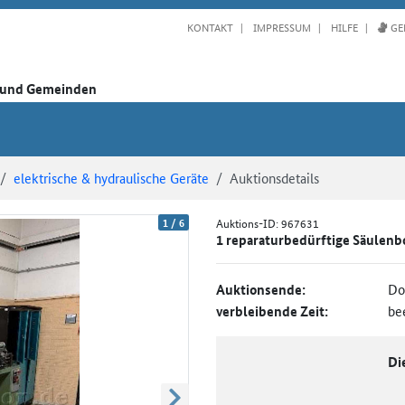
KONTAKT
IMPRESSUM
HILFE
GE
n und Gemeinden
elektrische & hydraulische Geräte
Auktionsdetails
1
/
6
Auktions-ID:
967631
1 reparaturbedürftige Säulen
Auktionsende:
Do
verbleibende Zeit:
be
Di