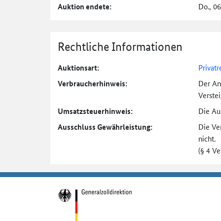
Auktion endete:
Do., 0
Rechtliche Informationen
Auktionsart:
Privatr
Verbraucher­hinweis:
Der An
Verste
Umsatzsteuer­hinweis:
Die Auk
Ausschluss Gewährleistung:
Die Ve
nicht.
(§ 4 V