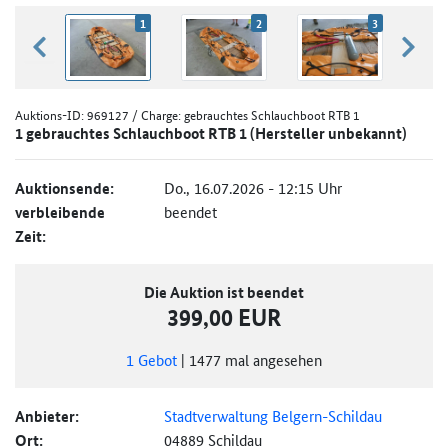
1
2
3
zurück blättern
weiter
Auktions-ID:
969127
/ Charge: gebrauchtes Schlauchboot RTB 1
1 gebrauchtes Schlauchboot RTB 1 (Hersteller unbekannt)
Auktionsende:
Do., 16.07.2026 - 12:15 Uhr
verbleibende
beendet
Zeit:
Die Auktion ist beendet
399,00 EUR
1
Gebot
|
1477
mal angesehen
Anbieter:
Stadtverwaltung Belgern-Schildau
Ort:
04889 Schildau