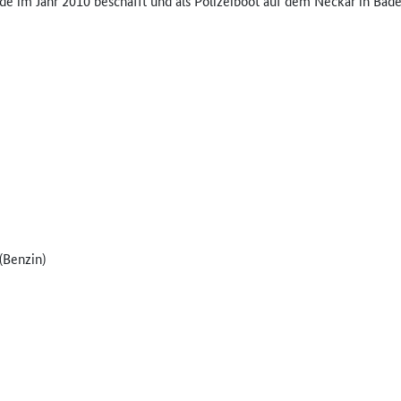
rde im Jahr 2010 beschafft und als Polizeiboot auf dem Neckar in Ba
(Benzin)