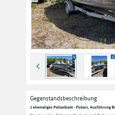
zurück blättern
1
2
zurück blättern
Gegenstandsbeschreibung
1 ehemaliges Polizeiboot - Fiskars, Ausführung B