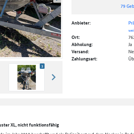
weiter blättern
79
Geb
Anbieter:
Pr
wei
Ort:
76
Abholung:
Ja
Versand:
Ne
Zahlungsart:
Üb
3
weiter blättern
uster XL, nicht funktionsfähig