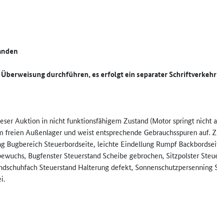
handen
 Überweisung durchführen, es erfolgt ein separater Schriftverkehr!
er Auktion in nicht funktionsfähigem Zustand (Motor springt nicht a
im freien Außenlager und weist entsprechende Gebrauchsspuren auf. Zü
 Bugbereich Steuerbordseite, leichte Eindellung Rumpf Backbordseit
ewuchs, Bugfenster Steuerstand Scheibe gebrochen, Sitzpolster Steuers
schuhfach Steuerstand Halterung defekt, Sonnenschutzpersenning Stof
i.