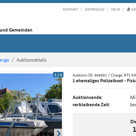
KONTAKT
IMPRESSUM
HILFE
GE
n und Gemeinden
zeuge
Auktionsdetails
1
/
9
Auktions-ID:
968081
/ Charge: RTS K
1 ehemaliges Polizeiboot - Fis
Auktionsende:
Mi
verbleibende Zeit:
be
Di