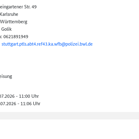
ingartener Str. 49
Karlsruhe
-Württemberg
 Golik
n: 0621891949
:
stuttgart.
ptls.
abt4.
ref43.
ka.
wfb@
polizei.bwl.de
eisung
.07.2026 - 11:00 Uhr
.07.2026 - 11:06 Uhr