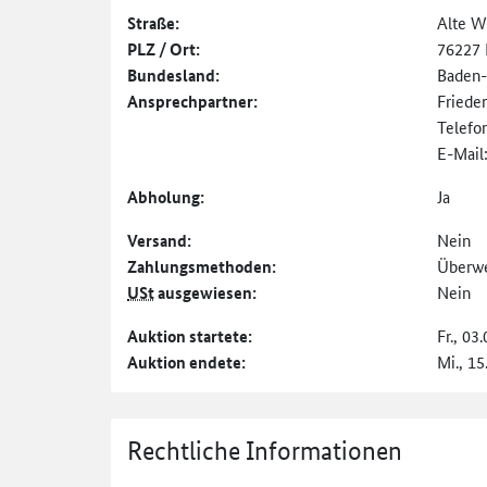
Straße:
Alte We
PLZ / Ort:
76227 
Bundesland:
Baden
Ansprechpartner:
Frieder
Telefo
E-Mail
Abholung:
Ja
Versand:
Nein
Zahlungs­methoden:
Überw
USt
ausgewiesen:
Nein
Auktion startete:
Fr., 03
Auktion endete:
Mi., 15
Rechtliche Informationen