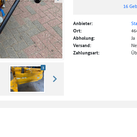
weiter blättern
16
Geb
Anbieter:
St
Ort:
46
Abholung:
Ja
Versand:
Ne
Zahlungsart:
Üb
3
weiter blättern