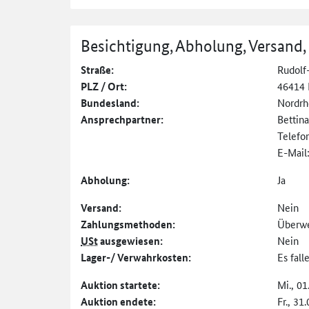
Besichtigung, Abholung, Versand,
Straße:
Rudolf-
PLZ / Ort:
46414
Bundesland:
Nordrh
Ansprechpartner:
Bettin
Telefo
E-Mail
Abholung:
Ja
Versand:
Nein
Zahlungs­methoden:
Überw
USt
ausgewiesen:
Nein
Lager-/ Verwahrkosten:
Es fal
Auktion startete:
Mi., 01
Auktion endete:
Fr., 31