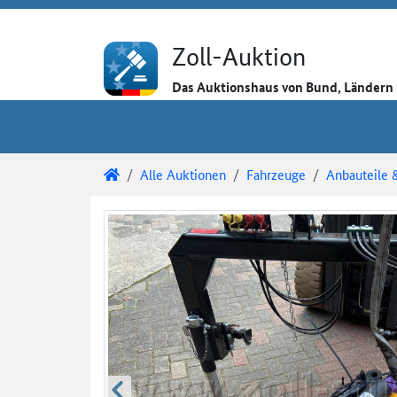
Direkt zum Inhalt
Direkt zu den Auktionsdetails
Direkt zur Gebotseingabe
Zoll-Auktion
Das Auktionshaus von Bund, Länder
Sie sind hier:
Zoll-Auktion
Alle Auktionen
Fahrzeuge
Anbauteile 
Auktionsdetails
Auktionsüberblick