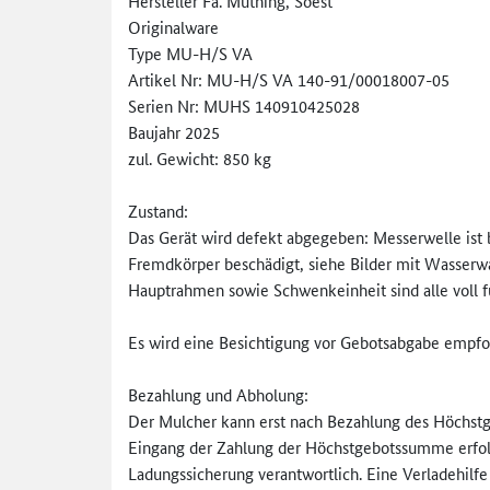
Hersteller Fa. Müthing, Soest
Originalware
Type MU-H/S VA
Artikel Nr: MU-H/S VA 140-91/00018007-05
Serien Nr: MUHS 140910425028
Baujahr 2025
zul. Gewicht: 850 kg
Zustand:
Das Gerät wird defekt abgegeben: Messerwelle is
Fremdkörper beschädigt, siehe Bilder mit Wasserw
Hauptrahmen sowie Schwenkeinheit sind alle voll f
Es wird eine Besichtigung vor Gebotsabgabe empfoh
Bezahlung und Abholung:
Der Mulcher kann erst nach Bezahlung des Höchstg
Eingang der Zahlung der Höchstgebotssumme erfolge
Ladungssicherung verantwortlich. Eine Verladehilfe