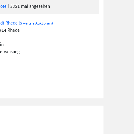
ote
|
3351
mal angesehen
adt Rhede
(5 weitere Auktionen)
414 Rhede
in
erweisung