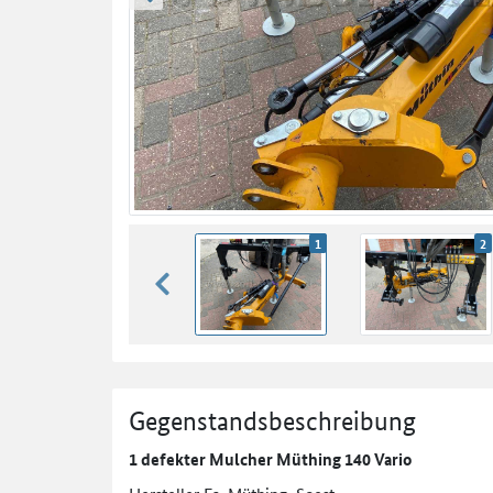
zurück blättern
1
2
zurück blättern
Gegenstandsbeschreibung
1 defekter Mulcher Müthing 140 Vario