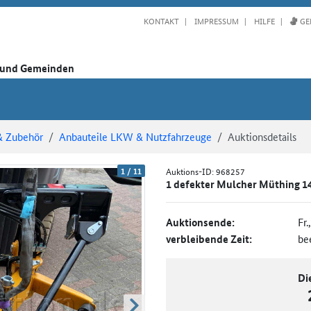
KONTAKT
IMPRESSUM
HILFE
GE
n und Gemeinden
& Zubehör
Anbauteile LKW & Nutzfahrzeuge
Auktionsdetails
1
/
11
Auktions-ID:
968257
1 defekter Mulcher Müthing 14
Auktionsende:
Fr.
verbleibende Zeit:
be
Di