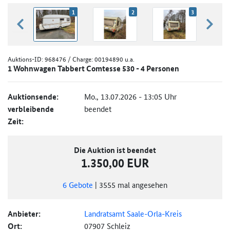
1
2
3
zurück blättern
weiter
Auktions-ID:
968476
/ Charge: 00194890 u.a.
1 Wohnwagen Tabbert Comtesse 530 - 4 Personen
Auktionsende:
Mo., 13.07.2026 - 13:05 Uhr
verbleibende
beendet
Zeit:
Die Auktion ist beendet
1.350,00 EUR
6
Gebote
|
3555
mal angesehen
Anbieter:
Landratsamt Saale-Orla-Kreis
Ort:
07907 Schleiz