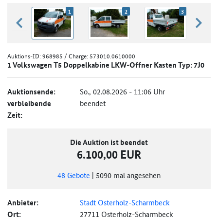
1
2
3
zurück blättern
weiter
Auktions-ID:
968985
/ Charge: 573010.0610000
1 Volkswagen T5 Doppelkabine LKW-Offner Kasten Typ: 7J0
Auktionsende:
So., 02.08.2026 - 11:06 Uhr
verbleibende
beendet
Zeit:
Die Auktion ist beendet
6.100,00 EUR
48
Gebote
|
5090
mal angesehen
Anbieter:
Stadt Osterholz-Scharmbeck
Ort:
27711 Osterholz-Scharmbeck