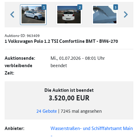
1
2
3
zurück blättern
weiter
Auktions-ID:
963409
1 Volkswagen Polo 1.2 TSI Comfortline BMT - BW6-270
Auktionsende:
Mi., 01.07.2026 - 08:01 Uhr
verbleibende
beendet
Zeit:
Die Auktion ist beendet
3.520,00 EUR
24
Gebote
|
7245
mal angesehen
Anbieter:
Wasserstraßen- und Schifffahrtsamt Main
-