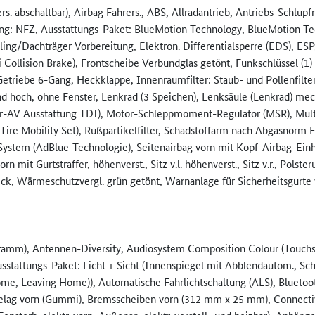
rs. abschaltbar), Airbag Fahrers., ABS, Allradantrieb, Antriebs-Schlup
ung: NFZ, Ausstattungs-Paket: BlueMotion Technology, BlueMotion Te
ng/Dachträger Vorbereitung, Elektron. Differentialsperre (EDS), ESP,
Collision Brake), Frontscheibe Verbundglas getönt, Funkschlüssel (1
triebe 6-Gang, Heckklappe, Innenraumfilter: Staub- und Pollenfilter,
hoch, ohne Fenster, Lenkrad (3 Speichen), Lenksäule (Lenkrad) mech
r-AV Ausstattung TDI), Motor-Schleppmoment-Regulator (MSR), Multi
ire Mobility Set), Rußpartikelfilter, Schadstoffarm nach Abgasnorm E
ystem (AdBlue-Technologie), Seitenairbag vorn mit Kopf-Airbag-Einhe
rn mit Gurtstraffer, höhenverst., Sitz v.l. höhenverst., Sitz v.r., Polste
ck, Wärmeschutzvergl. grün getönt, Warnanlage für Sicherheitsgurte v
­ramm), Antennen-Diversity, Audiosystem Composition Colour (Touch
, Ausstattungs-Paket: Licht + Sicht (Innenspiegel mit Abblendautom., 
ome, Leaving Home)), Automatische Fahrlichtschaltung (ALS), Bluetoot
ag vorn (Gummi), Bremsscheiben vorn (312 mm x 25 mm), Connectivit