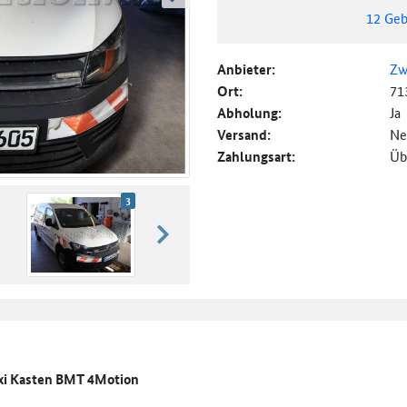
weiter blättern
12
Geb
Anbieter:
Zw
Ort:
71
Abholung:
Ja
Versand:
Ne
Zahlungsart:
Üb
3
weiter blättern
xi Kasten BMT 4Motion