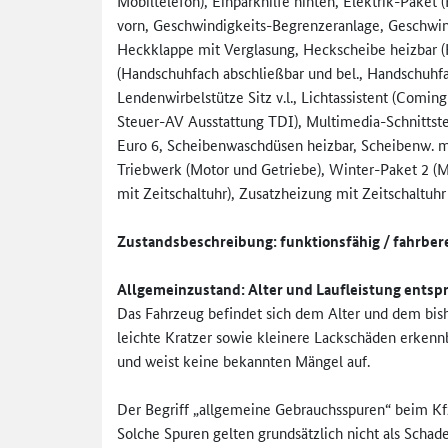
Mobiltelefon), Einparkhilfe hinten, Elektrik-Paket (
vorn, Geschwindigkeits-Begrenzeranla­ge, Geschwi
Heckklappe mit Verglasung, Heckscheibe heizbar 
(Handschuhfach abschließbar und bel., Handschuhfa
Lendenwirbelstütze Sitz v.l., Lichtassistent (Comi
Steuer-AV Ausstattung TDI), Multimedia-Schnittst
Euro 6, Scheibenwaschdüsen heizbar, Scheibenw. mi
Triebwerk (Motor und Getriebe), Winter-Paket 2 (
mit Zeitschaltuhr), Zusatzheizung mit Zeitschaltuh
Zustandsbeschreibung: funktionsfähig / fahrbere
Allgemeinzustand: Alter und Laufleistung ents
Das Fahrzeug befindet sich dem Alter und dem bis
leichte Kratzer sowie kleinere Lackschäden erkennba
und weist keine bekannten Mängel auf.
Der Begriff „allgemeine Gebrauchsspuren“ beim Kf
Solche Spuren gelten grundsätzlich nicht als Schade