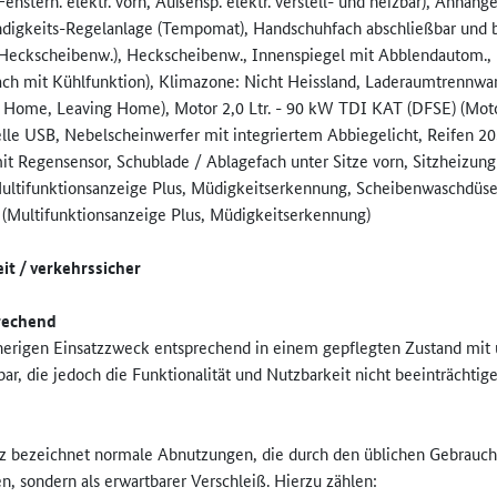
Fensterh. elektr. vorn, Außensp. elektr. verstell- und heizbar), Anhäng
ndigkeits-Regelanlage (Tempomat), Handschuhfach abschließbar und b
(Heckscheibenw.), Heckscheibenw., Innenspiegel mit Abblendautom.,
ch mit Kühlfunktion), Klimazone: Nicht Heissland, Laderaumtrennwand
ng Home, Leaving Home), Motor 2,0 Ltr. - 90 kW TDI KAT (DFSE) (Motor
elle USB, Nebelscheinwerfer mit integriertem Abbiegelicht, Reifen 2
t Regensensor, Schublade / Ablagefach unter Sitze vorn, Sitzheizung 
Multifunktionsanzeige Plus, Müdigkeitserkennung, Scheibenwaschdüsen
r (Multifunktionsanzeige Plus, Müdigkeitserkennung)
it / verkehrssicher
prechend
herigen Einsatzzweck entsprechend in einem gepflegten Zustand mit
r, die jedoch die Funktionalität und Nutzbarkeit nicht beeinträchtige
z bezeichnet normale Abnutzungen, die durch den üblichen Gebrauch 
n, sondern als erwartbarer Verschleiß. Hierzu zählen: