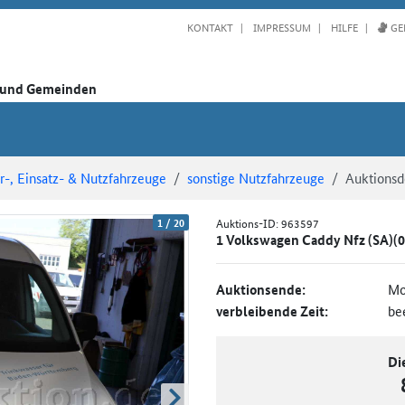
KONTAKT
IMPRESSUM
HILFE
GE
n und Gemeinden
-, Einsatz- & Nutzfahrzeuge
sonstige Nutzfahrzeuge
Auktionsde
1
/
20
Auktions-ID:
963597
1 Volkswagen Caddy Nfz (SA)(
Auktionsende:
Mo
verbleibende Zeit:
be
Di