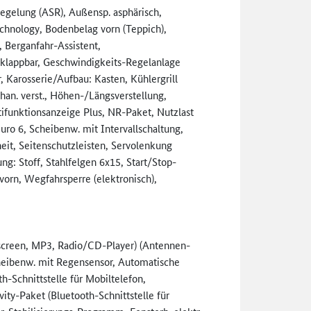
fregelung (ASR), Außensp. asphärisch,
chnology, Bodenbelag vorn (Teppich),
 Berganfahr-Assistent,
) klappbar, Geschwindigkeits-Regelanlage
 Karosserie/Aufbau: Kasten, Kühlergrill
an. verst., Höhen-/Längsverstellung,
funktionsanzeige Plus, NR-Paket, Nutzlast
uro 6, Scheibenw. mit Intervallschaltung,
it, Seitenschutzleisten, Servolenkung
rung: Stoff, Stahlfelgen 6x15, Start/Stop-
orn, Wegfahrsperre (elektronisch),
screen, MP3, Radio/CD-Player) (Antennen-
Scheibenw. mit Regensensor, Automatische
h-Schnittstelle für Mobiltelefon,
y-Paket (Bluetooth-Schnittstelle für