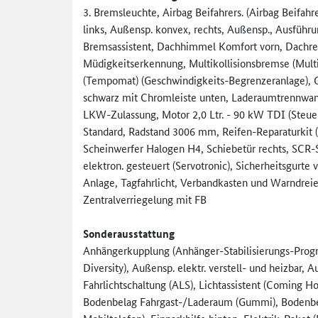
3. Bremsleuchte, Airbag Beifahrers. (Airbag Beifahre
links, Außensp. konvex, rechts, Außensp., Ausführ
Bremsassistent, Dachhimmel Komfort vorn, Dachreli
Müdigkeitserkennung, Multikollisionsbremse (Multi 
(Tempomat) (Geschwindigkeits-Begrenzeranl­age), Ge
schwarz mit Chromleiste unten, Laderaumtrennwand 
LKW-Zulassung, Motor 2,0 Ltr. - 90 kW TDI (Steue
Standard, Radstand 3006 mm, Reifen-Reparaturkit (T
Scheinwerfer Halogen H4, Schiebetür rechts, SCR-S
elektron. gesteuert (Servotronic), Sicherheitsgurte vo
Anlage, Tagfahrlicht, Verbandkasten und Warndreie
Zentralverriegelung mit FB
Sonderausstattung
Anhängerkupplung (Anhänger-Stabilisierungs-Prog
Diversity), Außensp. elektr. verstell- und heizbar
Fahrlichtschaltung (ALS), Lichtassistent (Coming H
Bodenbelag Fahrgast-/Laderaum (Gummi), Bodenbel